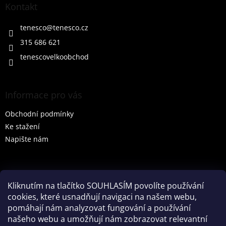
a
Kontakt
t
í
tenesco
@
tenesco.cz
315 686 621
tenescovelkoobchod
Informace pro vás
Obchodní podmínky
Ke stažení
Napište nám
Vyhledávání
Kliknutím na tlačítko SOUHLASÍM povolíte používání
cookies, které usnadňují navigaci na našem webu,
HLEDAT
pomáhají nám analyzovat fungování a používání
našeho webu a umožňují nám zobrazovat relevantní