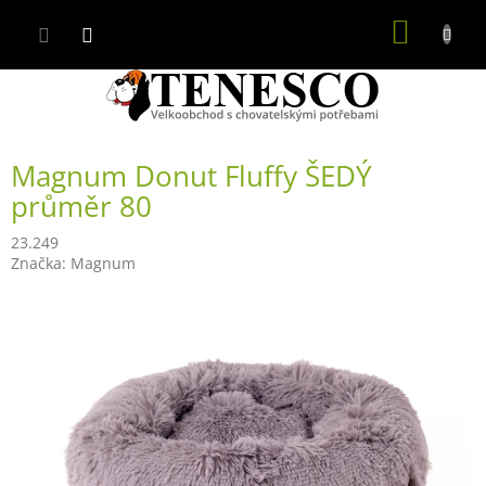
Přejít
NÁKUP
na
obsah
KOŠÍK
Magnum Donut Fluffy ŠEDÝ
průměr 80
23.249
Značka:
Magnum