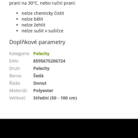
praní na 30°C, nebo ruční praní.
nelze chemicky čistit
nelze bělit
nelze žehlit
nelze sušit v sušičce
Doplňkové parametry
Kategorie
:
Pelechy
EAN
:
8595675206724
Druh
:
Pelechy
Barva
:
Šedá
Řada
:
Donut
Materiál
:
Polyester
Velikost
:
Střední (50 - 100 cm)
Z
á
p