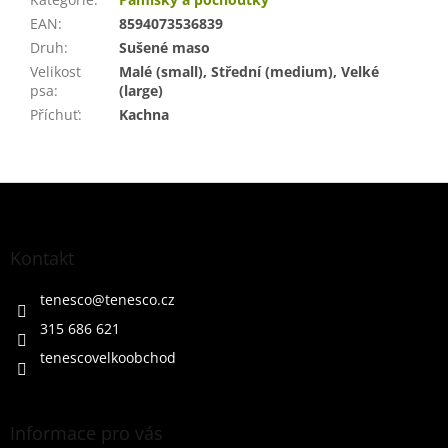
EAN
:
8594073536839
Druh
:
Sušené maso
Velikost
Malé (small), Střední (medium), Velké
psa
:
(large)
Příchuť
:
Kachna
Z
á
p
a
Kontakt
t
í
tenesco
@
tenesco.cz
315 686 621
tenescovelkoobchod
Informace pro vás