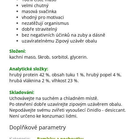
velmi chutný
masová svačinka
vhodný pro motivaci
nezatěžují organismus
dobře stravitelný
bez negativních účinků na zuby a dásně
uzavíratelnému Zipový uzávěr obalu
Složení:
kachní maso, škrob, sorbitol, glycerin.
Analytické složky:
hrubý protein 42 %, obsah tuku 1 %, hrubý popel 4 %,
hrubá vláknina 2 %, vlhkost 23 %.
Skladování:
Uchovávejte na suchém a chladném místě.
Po otevření dobře uzavírejte zipovým uzávěrem obalu.
Nepodávejte svému zvířeti vysoušecí činidlo - desiccant.
Není určeno ke konzumaci lidmi.
Doplňkové parametry
Kategorie
:
Pamlsky a pochoutky