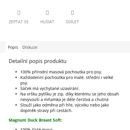
ZEPTAT SE
HLÍDAT
SDÍLET
Popis
Diskuze
Detailní popis produktu
100% přírodní masová pochoutka pro psy.
Každodenní pochoutka pro malé, střední i velké
psy.
Sáček má vychytané uzavírání.
Na vršku pytlíku je zip, díky kterému se jeho obsah
nevysouší a mňamka je déle čerstvá a chutná
Slouží jako odměna při hře, výcviku nebo jako
doplněk stravy při cestách.
Magnum Duck Breast Soft:
100% čisté maso