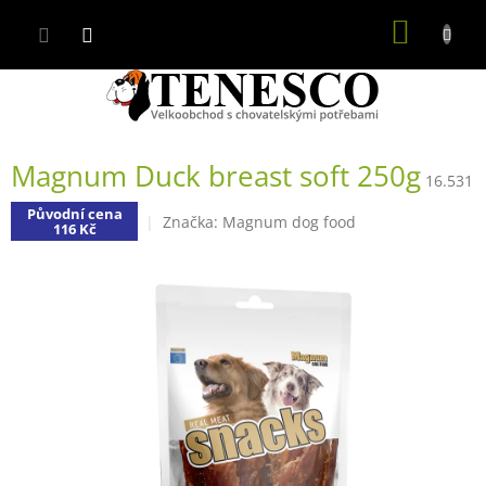
Přejít
NÁKUP
na
obsah
KOŠÍK
Magnum Duck breast soft 250g
16.531
Původní cena
Značka:
Magnum dog food
116 Kč