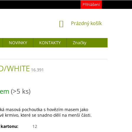
Přihlášení
NÁKUPNÍ
Prázdný košík
KOŠÍK
NOVINKY
KONTAKTY
Značky
ED/WHITE
16.391
dem
(>5 ks)
ká masová pochoutka s hovězím masem jako
é krmivo, které se snadno dělí na menší části.
 kartonu:
12