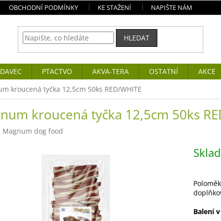
OBCHODNÍ PODMÍNKY
KE STAŽENÍ
NAPIŠTE NÁM
HLEDAT
DAVEC
PTACTVO
AKVA-TERA
OSTATNÍ
AKCE
m kroucená tyčka 12,5cm 50ks RED/WHITE
num kroucená tyčka 12,5cm 50ks R
:
Magnum dog food
Skla
Poloměk
doplňkov
Balení v