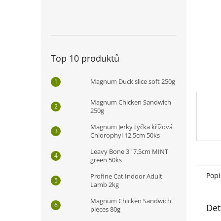
n
e
l
Top 10 produktů
Magnum Duck slice soft 250g
Magnum Chicken Sandwich
250g
Magnum Jerky tyčka křížová
Chlorophyl 12,5cm 50ks
Leavy Bone 3" 7,5cm MINT
green 50ks
Popi
Profine Cat Indoor Adult
Lamb 2kg
Magnum Chicken Sandwich
Det
pieces 80g