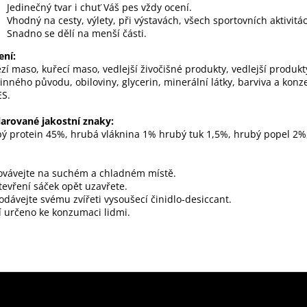
Jedinečný tvar i chuť Váš pes vždy ocení.
Vhodný na cesty, výlety, při výstavách, všech sportovních aktivitá
Snadno se dělí na menší části.
ení:
zí maso, kuřecí maso, vedlejší živočišné produkty, vedlejší produkt
linného původu, obiloviny, glycerin, minerální látky, barviva a konz
ES.
arované jakostní znaky:
ý protein 45%, hrubá vláknina 1% hrubý tuk 1,5%, hrubý popel 2%,
vávejte na suchém a chladném místě.
tevření sáček opět uzavřete.
dávejte svému zvířeti vysoušecí činidlo-desiccant.
 určeno ke konzumaci lidmi.