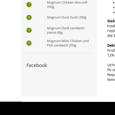
Magnum Chicken slice soft
250g
Magnum Duck Sushi 250g
Slož
hově
Magnum Duck sandwich
rost
pieces 80g
dle 
Magnum MINI Chicken and
Fish sandwich 250g
Dekl
hrub
12%
Facebook
Ucho
Po o
Nepo
Není
Z
á