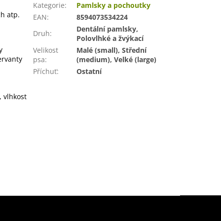
Kategorie
:
Pamlsky a pochoutky
ch atp.
EAN
:
8594073534224
Dentální pamlsky,
Druh
:
Polovlhké a žvýkací
y
Velikost
Malé (small), Střední
ervanty
psa
:
(medium), Velké (large)
Příchuť
:
Ostatní
 vlhkost