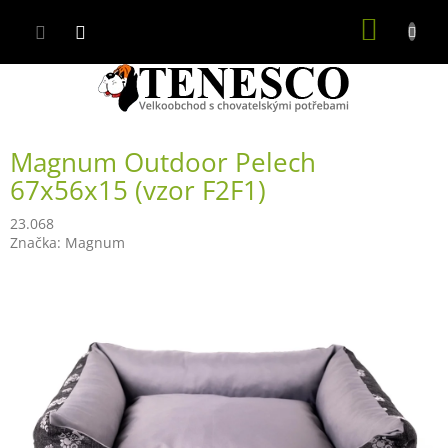
Přejít
NÁKUP
na
obsah
KOŠÍK
Magnum Outdoor Pelech
67x56x15 (vzor F2F1)
23.068
Značka:
Magnum