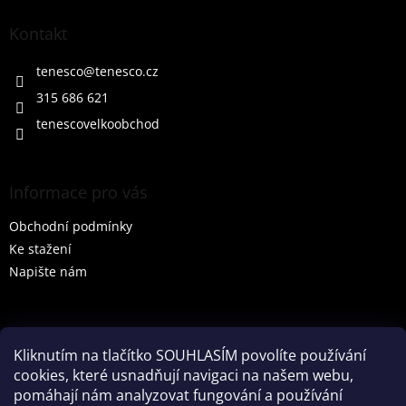
p
a
Kontakt
t
í
tenesco
@
tenesco.cz
315 686 621
tenescovelkoobchod
Informace pro vás
Obchodní podmínky
Ke stažení
Napište nám
Vyhledávání
Kliknutím na tlačítko SOUHLASÍM povolíte používání
cookies, které usnadňují navigaci na našem webu,
HLEDAT
pomáhají nám analyzovat fungování a používání