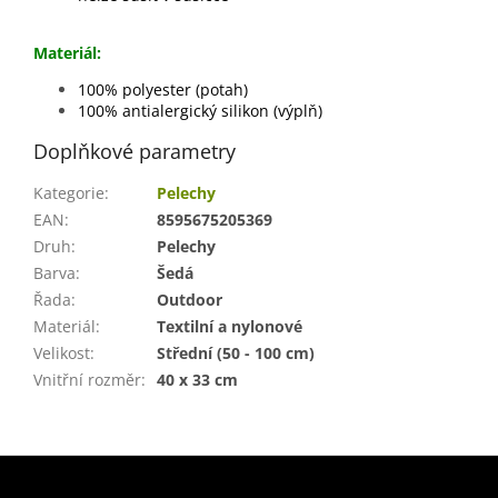
Materiál:
100% polyester (potah)
100% antialergický silikon (výplň)
Doplňkové parametry
Kategorie
:
Pelechy
EAN
:
8595675205369
Druh
:
Pelechy
Barva
:
Šedá
Řada
:
Outdoor
Materiál
:
Textilní a nylonové
Velikost
:
Střední (50 - 100 cm)
Vnitřní rozměr
:
40 x 33 cm
Z
á