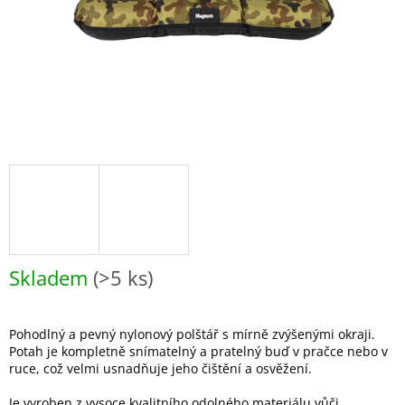
Skladem
(>5 ks)
Pohodlný a pevný nylonový polštář s mírně zvýšenými okraji.
Potah je kompletně snímatelný a pratelný buď v pračce nebo v
ruce, což velmi usnadňuje jeho čištění a osvěžení.
Je vyroben z vysoce kvalitního odolného materiálu vůči