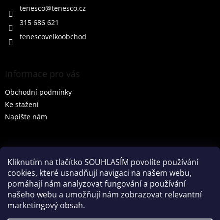
í
tenesco
@
tenesco.cz
315 686 621
tenescovelkoobchod
Informace pro vás
Obchodní podmínky
Ke stažení
Napište nám
Vyhledávání
Kliknutím na tlačítko SOUHLASÍM povolíte používání
cookies, které usnadňují navigaci na našem webu,
HLEDAT
pomáhají nám analyzovat fungování a používání
našeho webu a umožňují nám zobrazovat relevantní
marketingový obsah.