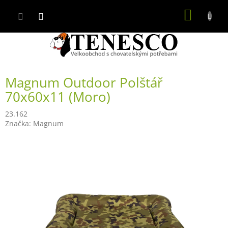
Přejít
NÁKUP
na
obsah
KOŠÍK
Magnum Outdoor Polštář
70x60x11 (Moro)
23.162
Značka:
Magnum