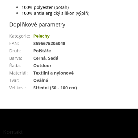
100% polyester (potah)
100% antialergický silikon (výplň)
Doplňkové parametry
Kategorie
:
Pelechy
EAN
:
8595675205048
Druh
:
Polštáře
Barva
:
Černá, Šedá
Řada
:
Outdoor
Materiál
:
Textilní a nylonové
Tvar
:
Oválné
Velikost
:
Střední (50 - 100 cm)
Z
á
p
a
Kontakt