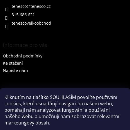
t
í
tenesco
@
tenesco.cz
315 686 621
tenescovelkoobchod
Informace pro vás
Obchodní podmínky
Ke stažení
Napište nám
Vyhledávání
Kliknutím na tlačítko SOUHLASÍM povolíte používání
cookies, které usnadňují navigaci na našem webu,
HLEDAT
pomáhají nám analyzovat fungování a používání
našeho webu a umožňují nám zobrazovat relevantní
marketingový obsah.