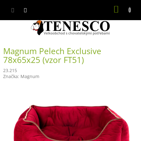
Přejít
NÁKUP
na
obsah
KOŠÍK
Magnum Pelech Exclusive
78x65x25 (vzor FT51)
23.215
Značka:
Magnum