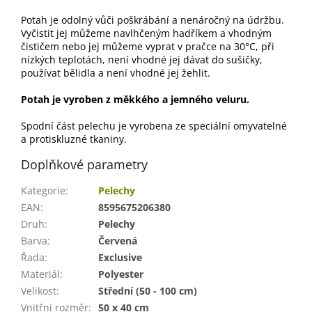
Potah je odolný vůči poškrábání a nenáročný na údržbu.
Vyčistit jej můžeme navlhčeným hadříkem a vhodným
čističem nebo jej můžeme vyprat v pračce na 30°C, při
nízkých teplotách, není vhodné jej dávat do sušičky,
používat bělidla a není vhodné jej žehlit.
Potah je vyroben z měkkého a jemného veluru.
Spodní část pelechu je vyrobena ze speciální omyvatelné
a protiskluzné tkaniny.
Doplňkové parametry
Kategorie
:
Pelechy
EAN
:
8595675206380
Druh
:
Pelechy
Barva
:
Červená
Řada
:
Exclusive
Materiál
:
Polyester
Velikost
:
Střední (50 - 100 cm)
Vnitřní rozměr
:
50 x 40 cm