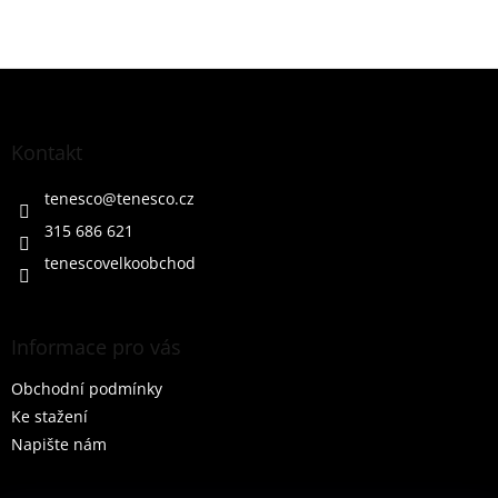
Z
á
p
a
Kontakt
t
í
tenesco
@
tenesco.cz
315 686 621
tenescovelkoobchod
Informace pro vás
Obchodní podmínky
Ke stažení
Napište nám