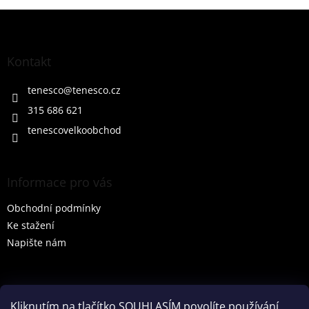
Z
á
p
a
Kontakt
t
í
tenesco
@
tenesco.cz
315 686 621
tenescovelkoobchod
Informace pro vás
Obchodní podmínky
Ke stažení
Napište nám
Vyhledávání
Kliknutím na tlačítko SOUHLASÍM povolíte používání