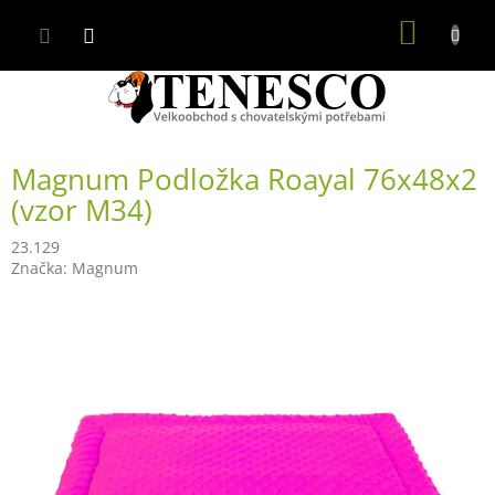
Přejít
NÁKUP
na
obsah
KOŠÍK
Magnum Podložka Roayal 76x48x2
(vzor M34)
23.129
Značka:
Magnum