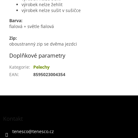
výrobek nelze žehlit
výrobek nelze sušit v sušičce
Barva:
fialová + světle fialová
Zip:
oboustranný zip se dvěma jezdci
Doplňkové parametry
Kategorie
:
Pelechy
EAN
:
8595023004354
Z
á
p
a
Kontakt
t
í
tenesco
@
tenesco.cz