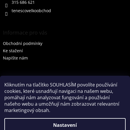
315 686 621
tenescovelkoobchod
Informace pro vás
Obchodní podmínky
Ke stažení
Napište nám
Vyhledávání
Kliknutím na tlačítko SOUHLASÍM povolíte používání
cookies, které usnadňují navigaci na našem webu,
HLEDAT
pomáhají nám analyzovat fungování a používání
našeho webu a umožňují nám zobrazovat relevantní
marketingový obsah.
Vytvořil Shoptet
Nastavení
Partner: Mega Creative