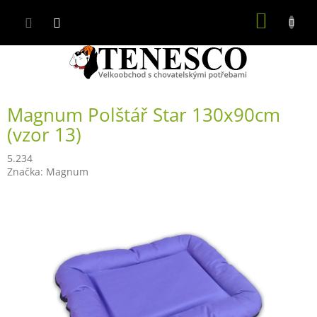
Přejít
NÁKUP
na
obsah
KOŠÍK
Magnum Polštář Star 130x90cm
(vzor 13)
5.234
Značka:
Magnum