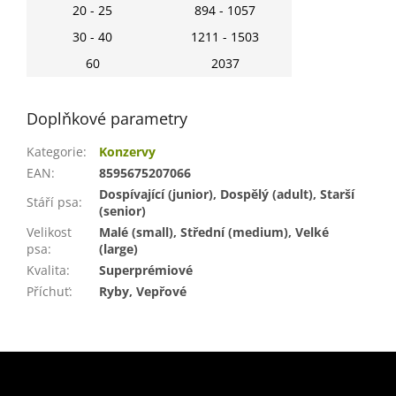
20 - 25
894 - 1057
30 - 40
1211 - 1503
60
2037
Doplňkové parametry
Kategorie
:
Konzervy
EAN
:
8595675207066
Dospívající (junior), Dospělý (adult), Starší
Stáří psa
:
(senior)
Velikost
Malé (small), Střední (medium), Velké
psa
:
(large)
Kvalita
:
Superprémiové
Příchuť
:
Ryby, Vepřové
Z
á