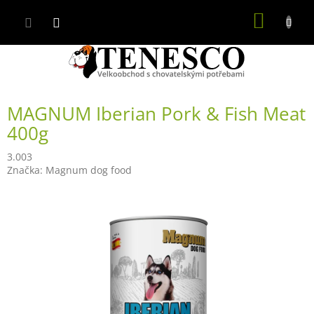
Přejít
NÁKUP
na
obsah
KOŠÍK
MAGNUM Iberian Pork & Fish Meat
400g
3.003
Značka:
Magnum dog food