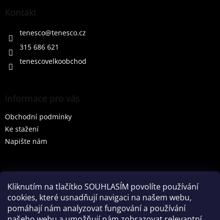
p
a
Kontakt
t
í
tenesco
@
tenesco.cz
315 686 621
tenescovelkoobchod
Informace pro vás
Obchodní podmínky
Ke stažení
Napište nám
Vyhledávání
Kliknutím na tlačítko SOUHLASÍM povolíte používání
cookies, které usnadňují navigaci na našem webu,
HLEDAT
pomáhají nám analyzovat fungování a používání
našeho webu a umožňují nám zobrazovat relevantní