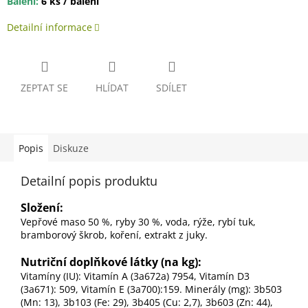
Balení:
6 ks / balení
Detailní informace
ZEPTAT SE
HLÍDAT
SDÍLET
Popis
Diskuze
Detailní popis produktu
Složení:
Vepřové maso 50 %, ryby 30 %, voda, rýže, rybí tuk,
bramborový škrob, koření, extrakt z juky.
Nutriční doplňkové látky (na kg):
Vitamíny (IU): Vitamín A (3a672a) 7954, Vitamín D3
(3a671): 509, Vitamín E (3a700):159. Minerály
(mg): 3b503
(Mn: 13), 3b103 (Fe: 29), 3b405 (Cu: 2,7), 3b603 (Zn: 44),