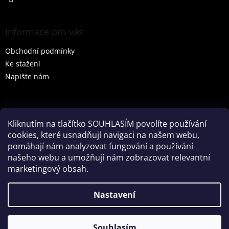
Informace pro vás
Obchodní podmínky
Ke stažení
Napište nám
Vyhledávání
Kliknutím na tlačítko SOUHLASÍM povolíte používání
cookies, které usnadňují navigaci na našem webu,
HLEDAT
pomáhají nám analyzovat fungování a používání
našeho webu a umožňují nám zobrazovat relevantní
marketingový obsah.
Vytvořil Shoptet
Nastavení
Partner: Mega Creative
Souhlasím
Copyright 2026
Tenesco s.r.o.
. Všechna práva vyhrazena.