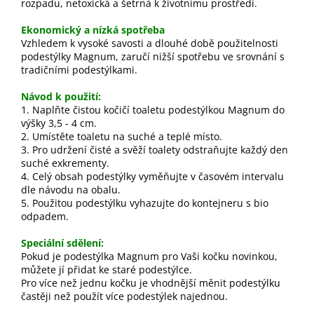
rozpadu, netoxická a šetrná k životnímu prostředí.
Ekonomický a nízká spotřeba
Vzhledem k vysoké savosti a dlouhé době použitelnosti
podestýlky Magnum, zaručí nižší spotřebu ve srovnání s
tradičními podestýlkami.
Návod k použití:
1. Naplňte čistou kočičí toaletu podestýlkou Magnum do
výšky 3,5 - 4 cm.
2. Umístěte toaletu na suché a teplé místo.
3. Pro udržení čisté a svěží toalety odstraňujte každý den
suché exkrementy.
4. Celý obsah podestýlky vyměňujte v časovém intervalu
dle návodu na obalu.
5. Použitou podestýlku vyhazujte do kontejneru s bio
odpadem.
Speciální sdělení:
Pokud je podestýlka Magnum pro Vaši kočku novinkou,
můžete jí přidat ke staré podestýlce.
Pro více než jednu kočku je vhodnější měnit podestýlku
častěji než použít více podestýlek najednou.