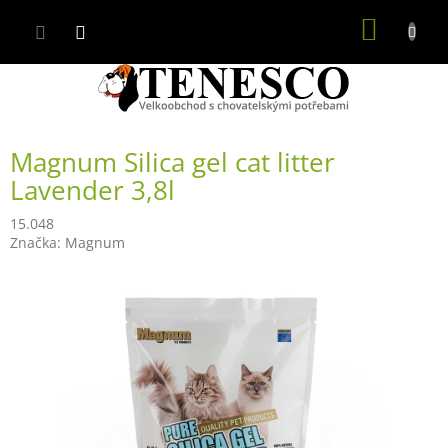
Přejít
NÁKUP
na
obsah
KOŠÍK
Magnum Silica gel cat litter
Lavender 3,8l
15.048
Značka:
Magnum