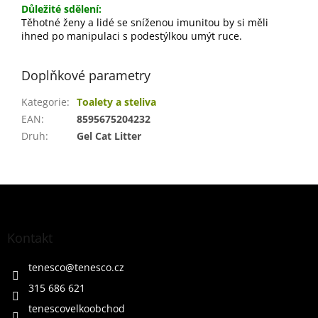
Důležité sdělení:
Těhotné ženy a lidé se sníženou imunitou by si měli
ihned po manipulaci s podestýlkou umýt ruce.
Doplňkové parametry
Kategorie
:
Toalety a steliva
EAN
:
8595675204232
Druh
:
Gel Cat Litter
Z
á
p
a
Kontakt
t
í
tenesco
@
tenesco.cz
315 686 621
tenescovelkoobchod