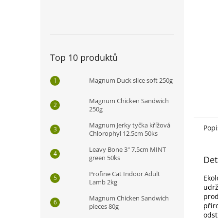
n
e
l
Top 10 produktů
Magnum Duck slice soft 250g
Magnum Chicken Sandwich
250g
Magnum Jerky tyčka křížová
Popi
Chlorophyl 12,5cm 50ks
Leavy Bone 3" 7,5cm MINT
green 50ks
Det
Profine Cat Indoor Adult
Ekol
Lamb 2kg
udrž
prod
Magnum Chicken Sandwich
přir
pieces 80g
odst