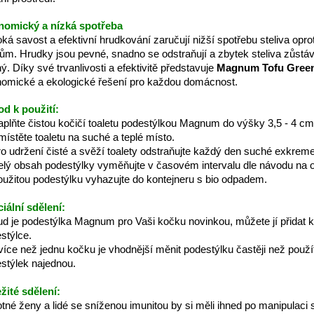
nomický a nízká spotřeba
ká savost a efektivní hrudkování zaručují nižší spotřebu steliva opr
ům. Hrudky jsou pevné, snadno se odstraňují a zbytek steliva zůstáv
ý. Díky své trvanlivosti a efektivitě představuje
Magnum Tofu Green
omické a ekologické řešení pro každou domácnost.
d k použití:
aplňte čistou kočičí toaletu podestýlkou Magnum do výšky 3,5 - 4 cm
místěte toaletu na suché a teplé místo.
ro udržení čisté a svěží toalety odstraňujte každý den suché exkreme
elý obsah podestýlky vyměňujte v časovém intervalu dle návodu na o
oužitou podestýlku vyhazujte do kontejneru s bio odpadem.
iální sdělení:
d je podestýlka Magnum pro Vaši kočku novinkou, můžete jí přidat k
stýlce.
více než jednu kočku je vhodnější měnit podestýlku častěji než použí
stýlek najednou.
žité sdělení:
tné ženy a lidé se sníženou imunitou by si měli ihned po manipulaci 