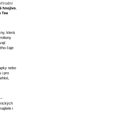
přírodní
é hnojivo
,
 Tea
ny, která
miliony
vají
ného čaje
tlapky nebo
i pro
lehké,
 –
emických
ajitele i