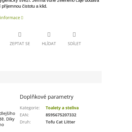
hygienicky svěží. Jemná vůně zeleného čaje dodává
 příjemnou čistotu a klid.
 informace
ZEPTAT SE
HLÍDAT
SDÍLET
Doplňkové parametry
Kategorie
:
Toalety a steliva
dlejšího
EAN
:
8595675207332
dě. Díky
Druh
:
Tofu Cat Litter
no