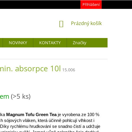
Přihlášení
NÁKUPNÍ
Prázdný košík
KOŠÍK
NOVINKY
KONTAKTY
Značky
in. absorpce 10l
15.006
dem
(>5 ks)
lka
Magnum Tofu Green Tea
je vyrobena ze 100 %
ch sójových vláken, která účinně pohlcují vlhkost i
Díky rychlému hrudkování se snadno čistí a udržuje