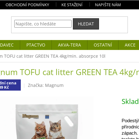
OBCHODNÍ PODMÍNKY
KE STAŽENÍ
NAPIŠTE NÁM
HLEDAT
DAVEC
PTACTVO
AKVA-TERA
OSTATNÍ
AKCE
TOFU cat litter GREEN TEA 4kg/min. absorpce 10l
num TOFU cat litter GREEN TEA 4kg/m
dní cena
Značka:
Magnum
39 Kč
Skla
Podestý
přírodní
zápach. 