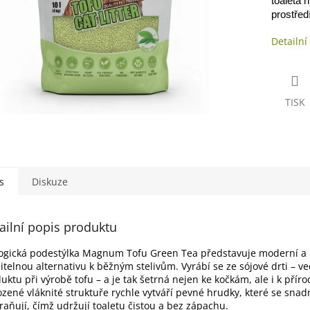
toaleta 
prostředí
Detailní
TISK
s
Diskuze
ailní popis produktu
ogická podestýlka Magnum Tofu Green Tea představuje moderní a
itelnou alternativu k běžným stelivům. Vyrábí se ze sójové drti – ve
uktu při výrobě tofu – a je tak šetrná nejen ke kočkám, ale i k příro
ozené vláknité struktuře rychle vytváří pevné hrudky, které se snad
raňují, čímž udržují toaletu čistou a bez zápachu.