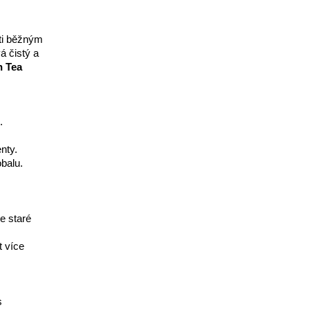
oti běžným
á čistý a
 Tea
.
nty.
balu.
e staré
t více
s