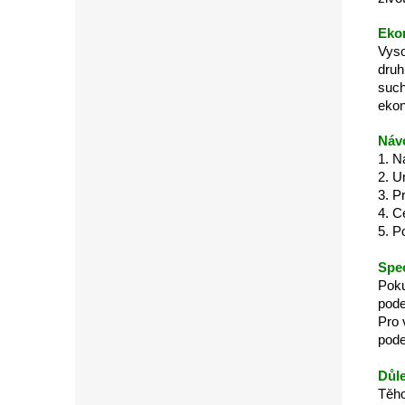
Eko
Vyso
druh
such
ekon
Návo
1. N
2. U
3. P
4. C
5. P
Spec
Poku
pode
Pro 
pode
Důle
Těho