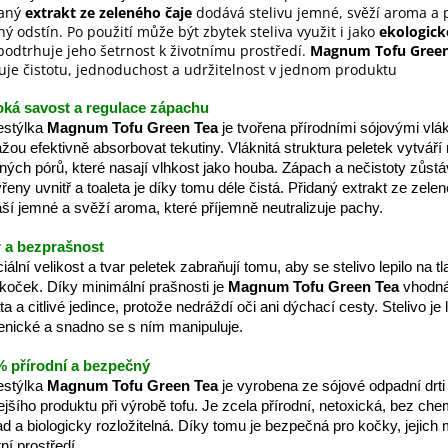
daný
extrakt ze zeleného čaje
dodává stelivu jemné, svěží aroma a 
ný odstín. Po použití může být zbytek steliva využit i jako
ekologick
podtrhuje jeho šetrnost k životnímu prostředí.
Magnum Tofu Green
uje čistotu, jednoduchost a udržitelnost v jednom produktu
ká savost a regulace zápachu
estýlka
Magnum Tofu Green Tea
je tvořena přírodními sójovými vlák
žou efektivně absorbovat tekutiny. Vláknitá struktura peletek vytváří 
ných pórů, které nasají vlhkost jako houba. Zápach a nečistoty zůstá
řeny uvnitř a toaleta je díky tomu déle čistá. Přidaný extrakt ze zele
áší jemné a svěží aroma, které příjemně neutralizuje pachy.
 a bezprašnost
iální velikost a tvar peletek zabraňují tomu, aby se stelivo lepilo na 
 koček. Díky minimální prašnosti je
Magnum Tofu Green Tea
vhodná 
ta a citlivé jedince, protože nedráždí oči ani dýchací cesty. Stelivo je 
enické a snadno se s ním manipuluje.
 přírodní a bezpečný
estýlka
Magnum Tofu Green Tea
je vyrobena ze sójové odpadní drti
ejšího produktu při výrobě tofu. Je zcela přírodní, netoxická, bez ch
ad a biologicky rozložitelná. Díky tomu je bezpečná pro kočky, jejich m
tní prostředí.