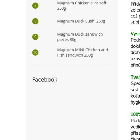
Magnum Chicken slice soft
Při
250g
zele
což 
Magnum Duck Sushi 250g
spoj
Magnum Duck sandwich
Vyso
pieces 80g
Pod
doká
Magnum MINI Chicken and
drob
Fish sandwich 250g
uzav
přin
Tvar
Facebook
Spec
srst
koťa
hygi
100%
Pod
vedl
přís
živo