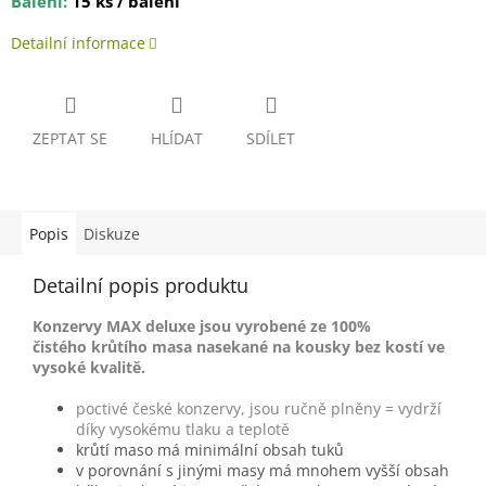
Balení:
15 ks / balení
Detailní informace
ZEPTAT SE
HLÍDAT
SDÍLET
Popis
Diskuze
Detailní popis produktu
Konzervy MAX deluxe jsou vyrobené ze 100%
čistého krůtího masa nasekané na kousky bez kostí ve
vysoké kvalitě.
poctivé české konzervy, jsou ručně plněny = vydrží
díky vysokému tlaku a teplotě
krůtí maso má minimální obsah tuků
v porovnání s jinými masy má mnohem vyšší obsah