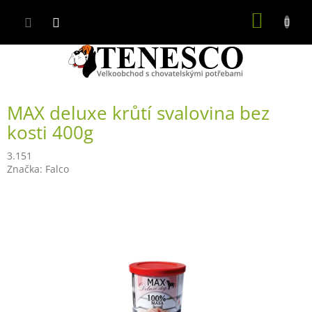
Přejít
NÁKUP
na
obsah
KOŠÍK
MAX deluxe krůtí svalovina bez
kosti 400g
3.151
Značka:
Falco