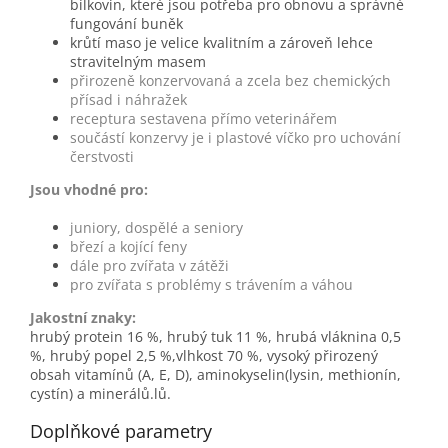
bílkovin, které jsou potřeba pro obnovu a správné
fungování buněk
krůtí maso je velice kvalitním a zároveň lehce
stravitelným masem
přirozeně konzervovaná a zcela bez chemických
přísad i náhražek
receptura sestavena přímo veterinářem
součástí konzervy je i plastové víčko pro uchování
čerstvosti
Jsou vhodné pro:
juniory, dospělé a seniory
březí a kojící feny
dále pro zvířata v zátěži
pro zvířata s problémy s trávením a váhou
Jakostní znaky:
hrubý protein 16 %, hrubý tuk 11 %, hrubá vláknina 0,5
%, hrubý popel 2,5 %,vlhkost 70 %, vysoký přirozený
obsah vitamínů (A, E, D), aminokyselin(lysin, methionín,
cystín) a minerálů.lů.
Doplňkové parametry