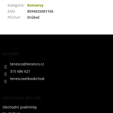
Kategorie
:
Konzervy
EAN
:
8594025081165
Příchuť
:
Drůbež
Z
á
p
a
Kontakt
t
í
tenesco
@
tenesco.cz
315 686 621
tenescovelkoobchod
Informace pro vás
Obchodní podmínky