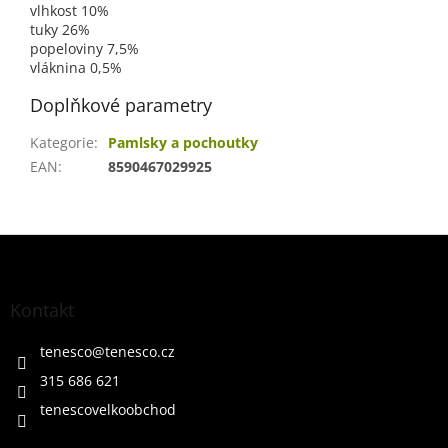
vlhkost 10%
tuky 26%
popeloviny 7,5%
vláknina 0,5%
Doplňkové parametry
Kategorie
:
Pamlsky a pochoutky
EAN
:
8590467029925
Z
á
p
a
Kontakt
t
í
tenesco
@
tenesco.cz
315 686 621
tenescovelkoobchod