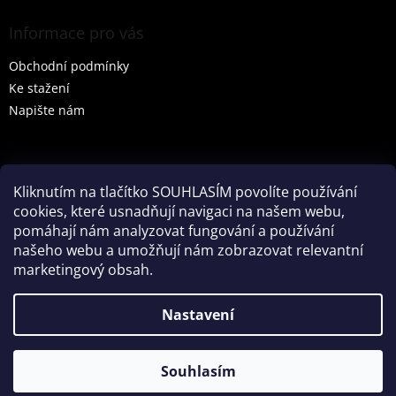
Informace pro vás
Obchodní podmínky
Ke stažení
Napište nám
Vyhledávání
Kliknutím na tlačítko SOUHLASÍM povolíte používání
cookies, které usnadňují navigaci na našem webu,
HLEDAT
pomáhají nám analyzovat fungování a používání
našeho webu a umožňují nám zobrazovat relevantní
marketingový obsah.
Vytvořil Shoptet
Nastavení
Partner: Mega Creative
Souhlasím
Copyright 2026
Tenesco s.r.o.
. Všechna práva vyhrazena.