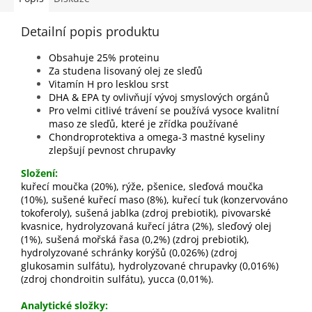
Detailní popis produktu
Obsahuje 25% proteinu
Za studena lisovaný olej ze sleďů
Vitamín H pro lesklou srst
DHA & EPA ty ovlivňují vývoj smyslových orgánů
Pro velmi citlivé trávení se používá vysoce kvalitní
maso ze sleďů, které je zřídka používané
Chondroprotektiva a omega-3 mastné kyseliny
zlepšují pevnost chrupavky
Složení:
kuřecí moučka (20%), rýže, pšenice, sleďová moučka
(10%), sušené kuřecí maso (8%), kuřecí tuk (konzervováno
tokoferoly), sušená jablka (zdroj prebiotik), pivovarské
kvasnice, hydrolyzovaná kuřecí játra (2%), sleďový olej
(1%), sušená mořská řasa (0,2%) (zdroj prebiotik),
hydrolyzované schránky korýšů (0,026%) (zdroj
glukosamin sulfátu), hydrolyzované chrupavky (0,016%)
(zdroj chondroitin sulfátu), yucca (0,01%).
Analytické složky: