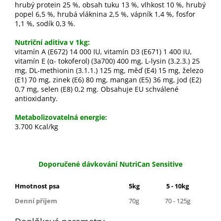
hrubý protein 25 %, obsah tuku 13 %, vlhkost 10 %, hrubý
popel 6,5 %, hrubá vláknina 2,5 %, vápník 1,4 %, fosfor
1,1 %, sodík 0,3 %.
Nutriční aditiva v 1kg:
vitamín A (E672) 14 000 IU, vitamín D3 (E671) 1 400 IU,
vitamín E (α- tokoferol) (3a700) 400 mg, L-lysin (3.2.3.) 25
mg, DL-methionin (3.1.1.) 125 mg, měď (E4) 15 mg, železo
(E1) 70 mg, zinek (E6) 80 mg, mangan (E5) 36 mg, jod (E2)
0,7 mg, selen (E8) 0,2 mg. Obsahuje EU schválené
antioxidanty.
Metabolizovatelná energie:
3.700 Kcal/kg
Doporučené dávkování NutriCan Sensitive
Hmotnost psa
5kg
5 - 10kg
10
Denní příjem
70g
70 - 125g
125