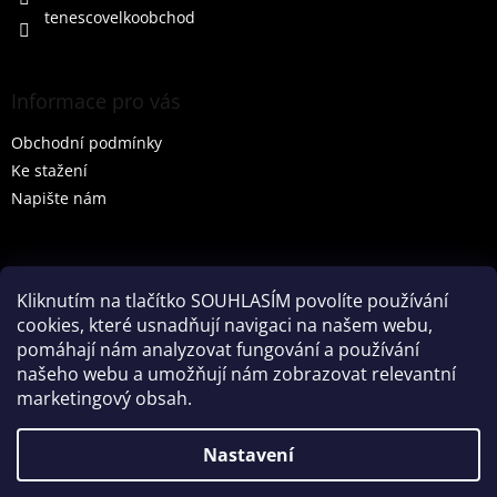
tenescovelkoobchod
Informace pro vás
Obchodní podmínky
Ke stažení
Napište nám
Vyhledávání
Kliknutím na tlačítko SOUHLASÍM povolíte používání
cookies, které usnadňují navigaci na našem webu,
HLEDAT
pomáhají nám analyzovat fungování a používání
našeho webu a umožňují nám zobrazovat relevantní
marketingový obsah.
Vytvořil Shoptet
Nastavení
Partner: Mega Creative