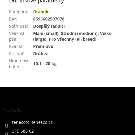
Doplňkové parametry
Kategorie
:
Granule
EAN
:
8595602507078
Stáří psa
:
Dospělý (adult)
Velikost
Malé (small), Střední (medium), Velké
psa
:
(large), Pro všechny (all breed)
Kvalita
:
Prémiové
Příchuť
:
Drůbež
Hmotnost
10,1 - 20 kg
balení
:
Z
á
p
a
Kontakt
t
í
tenesco
@
tenesco.cz
315 686 621