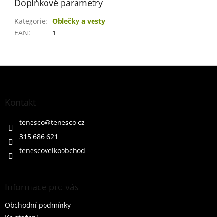
Doplňkové parametry
Kategorie
:
Oblečky a vesty
EAN
:
1
Z
á
p
a
Kontakt
t
í
tenesco
@
tenesco.cz
315 686 621
tenescovelkoobchod
Informace pro vás
Obchodní podmínky