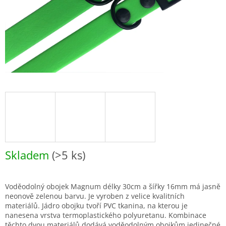
Skladem
(>5 ks)
Voděodolný obojek Magnum délky 30cm a šířky 16mm má jasně
neonově zelenou barvu. Je vyroben z velice kvalitních
materiálů. Jádro obojku tvoří PVC tkanina, na kterou je
nanesena vrstva termoplastického polyuretanu. Kombinace
těchto dvou materiálů dodává voděodolným obojkům jedinečné