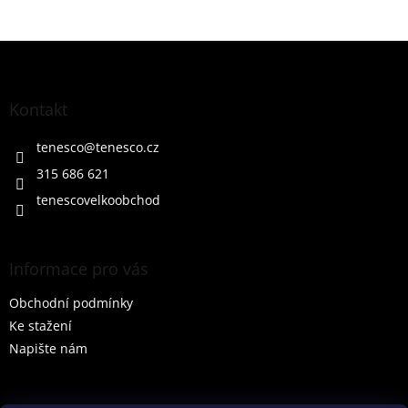
Z
á
p
a
Kontakt
t
í
tenesco
@
tenesco.cz
315 686 621
tenescovelkoobchod
Informace pro vás
Obchodní podmínky
Ke stažení
Napište nám