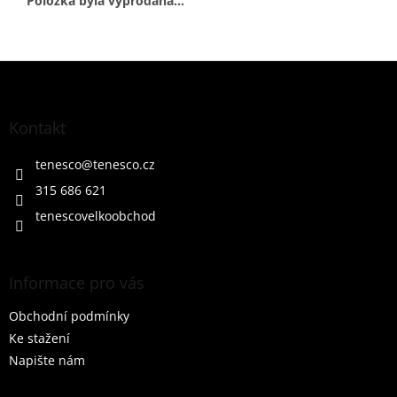
Položka byla vyprodána…
Z
á
p
a
Kontakt
t
í
tenesco
@
tenesco.cz
315 686 621
tenescovelkoobchod
Informace pro vás
Obchodní podmínky
Ke stažení
Napište nám