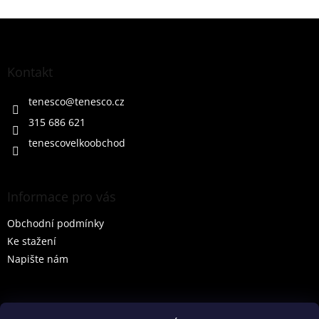
Z
á
p
a
Kontakt
t
í
tenesco
@
tenesco.cz
315 686 621
tenescovelkoobchod
Informace pro vás
Obchodní podmínky
Ke stažení
Napište nám
Vyhledávání