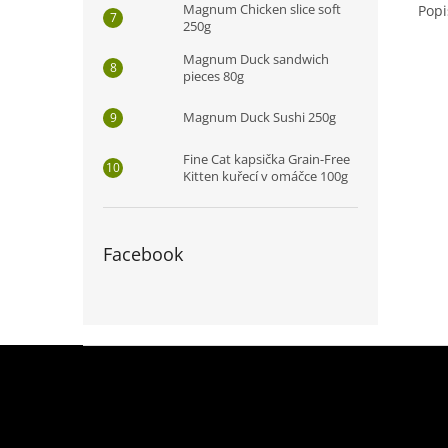
Magnum Chicken slice soft
Popi
250g
Magnum Duck sandwich
pieces 80g
Magnum Duck Sushi 250g
Fine Cat kapsička Grain-Free
Kitten kuřecí v omáčce 100g
Facebook
Z
á
p
a
t