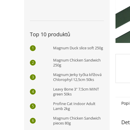
n
e
l
Top 10 produktů
Magnum Duck slice soft 250g
Magnum Chicken Sandwich
250g
Magnum Jerky tyčka křížová
Chlorophyl 12,5cm 50ks
Leavy Bone 3" 7,5cm MINT
green 50ks
Popi
Profine Cat Indoor Adult
Lamb 2kg
Magnum Chicken Sandwich
Det
pieces 80g