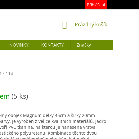
Přihlášení
NÁKUPNÍ
Prázdný košík
KOŠÍK
NOVINKY
KONTAKTY
Značky
17.114
dem
(5 ks)
lný obojek Magnum délky 45cm a šířky 20mm
barvy. Je vyroben z velice kvalitních materiálů. Jádro
voří PVC tkanina, na kterou je nanesena vrstva
astického polyuretanu. Kombinace těchto dvou
lů dodává voděodolným obojkům jedinečné