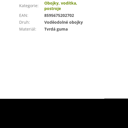
Obojky, vodítka,
Kategorie
:
postroje
EAN
:
8595675202702
Druh
:
Voděodolné obojky
Materiál
:
Tvrdá guma