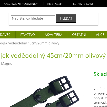
OBCHODNÍ PODMÍNKY
KE STAŽENÍ
NAPIŠTE NÁM
HLEDAT
DAVEC
PTACTVO
AKVA-TERA
OSTATNÍ
AKCE
ojek voděodolný 45cm/20mm olivový
jek voděodolný 45cm/20mm olivový
:
Magnum
Skla
Voděodo
olivové 
obojku t
termopl
materiá