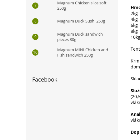
Magnum Chicken slice soft
Hmo
250g
2kg
4kg
Magnum Duck Sushi 250g
6kg
8kg
Magnum Duck sandwich
10k
pieces 80g
Tent
Magnum MINI Chicken and
Fish sandwich 250g
Krmt
domá
Facebook
Skla
Slož
(20,
vlák
Anal
vlák
Dop