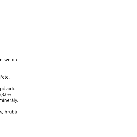
te svému
řete.
o původu
 (3,0%
 minerály.
%, hrubá