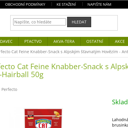
OBCHODNÍ PODMÍNKY
KE STAŽENÍ
NAPIŠTE NÁM
HLEDAT
DAVEC
PTACTVO
AKVA-TERA
OSTATNÍ
AKCE
rfecto Cat Feine Knabber-Snack s Alpským šťavnatým Hovězím - Ant
fecto Cat Feine Knabber-Snack s Alp
-Hairball 50g
:
Perfecto
Skla
Lahodná
brusinka