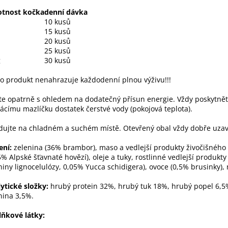
tnost kočka
denní dávka
10 kusů
15 kusů
20 kusů
25 kusů
g
30 kusů
o produkt nenahrazuje každodenní plnou výživu!!!
e opatrně s ohledem na dodatečný přísun energie. Vždy poskytně
címu mazlíčku dostatek čerstvé vody (pokojová teplota).
dujte na chladném a suchém místě. Otevřený obal vždy dobře uzav
ení:
zelenina (36% brambor), maso a vedlejší produkty živočišnéh
5% Alpské šťavnaté hovězí), oleje a tuky, rostlinné vedlejší produkty
niny lignocelulózy, 0,05% Yucca schidigera), ovoce (0,5% brusinky),
ytické složky:
hrubý protein 32%, hrubý tuk 18%, hrubý popel 6,5
nina 3,5%.
lňkové látky: