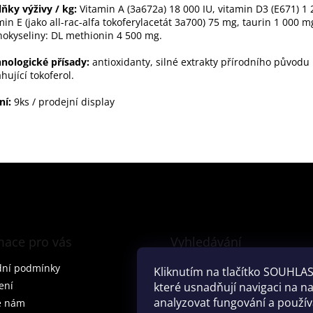
ňky výživy / kg:
Vitamin A (3a672a) 18 000 IU, vitamin D3 (E671) 1 
min E (jako all-rac-alfa tokoferylacetát 3a700) 75 mg, taurin 1 000 m
okyseliny: DL methionin 4 500 mg.
nologické přísady:
antioxidanty, silné extrakty přírodního původu
hující tokoferol.
ní:
9ks / prodejní display
mace pro vás
Vyhledávání
ní podmínky
Kliknutím na tlačítko SOUHLAS
ení
které usnadňují navigaci na 
analyzovat fungování a použí
e nám