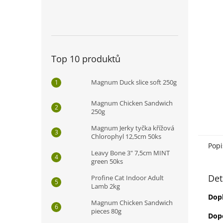
n
e
l
Top 10 produktů
Magnum Duck slice soft 250g
Magnum Chicken Sandwich
250g
Magnum Jerky tyčka křížová
Chlorophyl 12,5cm 50ks
Popi
Leavy Bone 3" 7,5cm MINT
green 50ks
Det
Profine Cat Indoor Adult
Lamb 2kg
Dop
Magnum Chicken Sandwich
pieces 80g
Dop