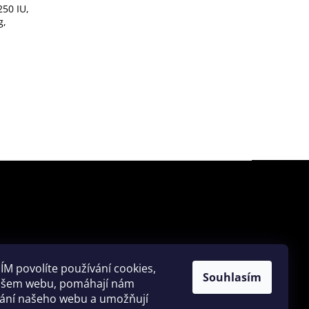
250 IU,
g,
ÍM povolíte používání cookies,
HLEDAT
Souhlasím
našem webu, pomáhají nám
vání našeho webu a umožňují