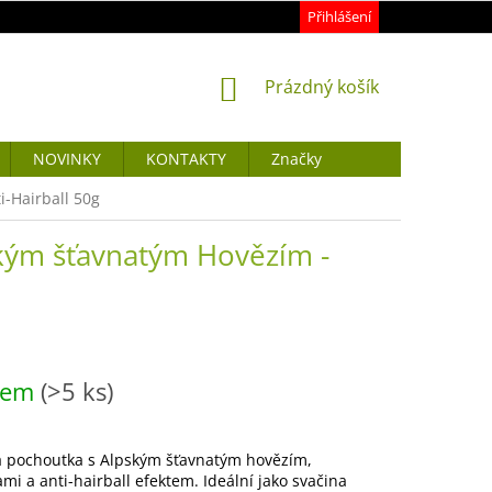
Přihlášení
NÁKUPNÍ
Prázdný košík
KOŠÍK
NOVINKY
KONTAKTY
Značky
i-Hairball 50g
ským šťavnatým Hovězím -
dem
(>5 ks)
 pochoutka s Alpským šťavnatým hovězím,
mi a anti-hairball efektem. Ideální jako svačina