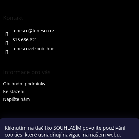
á
p
a
Kontakt
t
í
tenesco
@
tenesco.cz
315 686 621
tenescovelkoobchod
Informace pro vás
Obchodní podmínky
Ke stažení
Napište nám
Vyhledávání
Kliknutím na tlačítko SOUHLASÍM povolíte používání
cookies, které usnadňují navigaci na našem webu,
HLEDAT