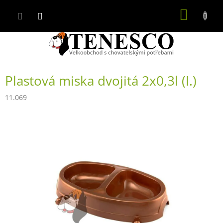
Přejít
NÁKUP
na
obsah
KOŠÍK
Plastová miska dvojitá 2x0,3l (I.)
11.069