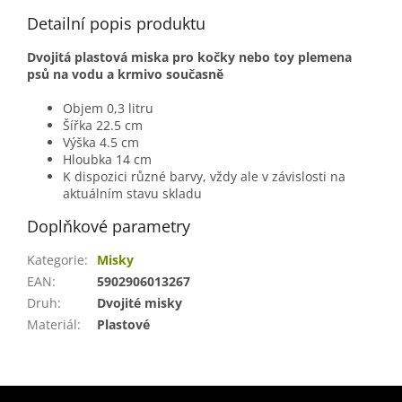
Detailní popis produktu
Dvojitá plastová miska pro kočky nebo toy plemena
psů na vodu a krmivo současně
Objem 0,3 litru
Šířka 22.5 cm
Výška 4.5 cm
Hloubka 14 cm
K dispozici různé barvy, vždy ale v závislosti na
aktuálním stavu skladu
Doplňkové parametry
Kategorie
:
Misky
EAN
:
5902906013267
Druh
:
Dvojité misky
Materiál
:
Plastové
Z