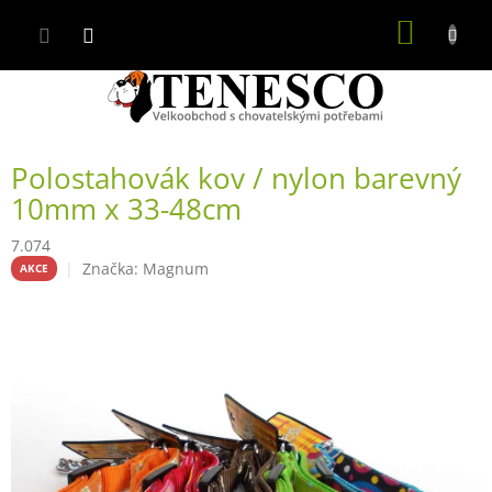
Přejít
NÁKUP
na
obsah
KOŠÍK
Polostahovák kov / nylon barevný
10mm x 33-48cm
7.074
Značka:
Magnum
AKCE