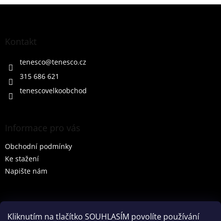
Z
á
p
a
Kontakt
t
í
tenesco
@
tenesco.cz
315 686 621
tenescovelkoobchod
Informace pro vás
Obchodní podmínky
Ke stažení
Napište nám
Vyhledávání
Kliknutím na tlačítko SOUHLASÍM povolíte používání