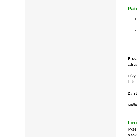
Pat
Proc
zdra
Díky
tuk.
Za s
Naše
Lin
Rýže
a tak