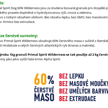
is:
al Spirit Dog 60% Wilderness jsou za studena lisované granule pro dospěl
ského prasete doplněné o hydrolyzovanou rýži, ovoce a zeleninu.
vo s nízkým obsahem obilovin. Bez obsahu lepku, bez GMO, bez masokostn
iv. Krmivo bez extrudace.
ze čerstvé suroviny:
vo Primal Spirit Wilderness obsahuje 60% čerstvého masa v sušině z Iberské
ti Andalusie a celých čerstvých atlantických ryb (kranas a makrela).
ýrobu 1kg granulí Primal Spirit Wilderness se tak použije až 2 kg čers
iny jako jeho vyšší řada krmiv Alpha Spirit.