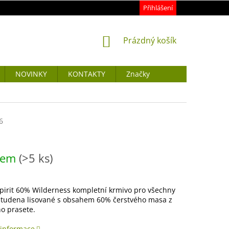
Přihlášení
NÁKUPNÍ
Prázdný košík
KOŠÍK
NOVINKY
KONTAKTY
Značky
6
dem
(>5 ks)
pirit 60% Wilderness kompletní krmivo pro všechny
 studena lisované s obsahem 60% čerstvého masa z
o prasete.
 informace