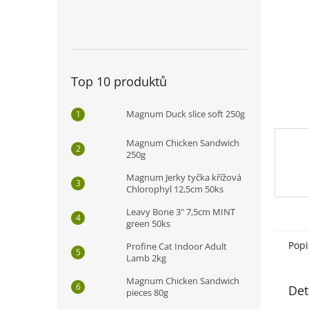
n
e
l
Top 10 produktů
Magnum Duck slice soft 250g
Magnum Chicken Sandwich
250g
Magnum Jerky tyčka křížová
Chlorophyl 12,5cm 50ks
Leavy Bone 3" 7,5cm MINT
green 50ks
Popi
Profine Cat Indoor Adult
Lamb 2kg
Magnum Chicken Sandwich
Det
pieces 80g