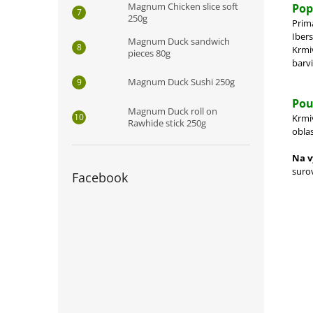
Magnum Chicken slice soft
Pop
250g
Prim
Iber
Magnum Duck sandwich
Krmi
pieces 80g
barv
Magnum Duck Sushi 250g
Pou
Magnum Duck roll on
Krmi
Rawhide stick 250g
oblas
Na v
surov
Facebook