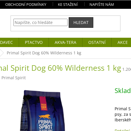
OBCHODNÍ PODMÍNKY
KE STAŽENÍ
NAPIŠTE NÁM
HLEDAT
DAVEC
PTACTVO
AKVA-TERA
OSTATNÍ
AKCE
Primal Spirit Dog 60% Wilderness 1 kg
mal Spirit Dog 60% Wilderness 1 kg
1.20
:
Primal Spirit
Skla
Primal S
psy, za
Iberskéh
Detailní