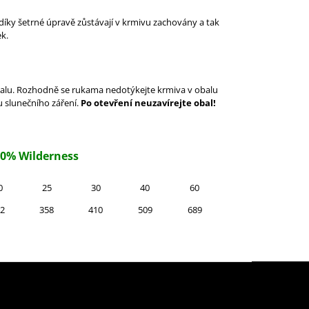
 díky šetrné úpravě zůstávají v krmivu zachovány a tak
k.
balu. Rozhodně se
rukama nedotýkejte krmiva v obalu
u slunečního záření.
Po otevření neuzavírejte obal!
60% Wilderness
0
25
30
40
60
2
358
410
509
689