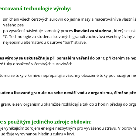
entovaná technologie výroby:
smíchání všech čerstvých surovin do jedné masy a macerování ve vlastní š
Vašeho psa
po vysušení následuje samotný proces
lisování za studena
, který se us
°C.
Technologie za studena lisovaných granulí zachovává všechny živiny z 
nejlepšímu alternativou k surové "barf" stravě.
es výroby se uskutečňuje při pomalém vaření do 50 °C
při kterém se nez
vé tuky obsažené v čerstvých surovinách.
 tomu se tuky v krmivu nepřepalují a všechny obsažené tuky pocházejí přím
tudena lisované granule na sebe neváží vodu z organismu, čímž se pře
 granule se v organismu okamžitě rozkládají a tak do 3 hodin předají do or
ie s použitým jediného zdroje obilovin:
 je vynikajícím zdrojem energie nezbytným pro vyváženou stravu. V porovná
 udržuje vyrovnanou hladinu cukru v krvi.