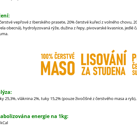
žení:
čerstvé vepřové z Iberského prasete, 20% čerstvé kuřecí z volného chovu, 20
la obecná), hydrolyzovaná rýže, dužina z řepy, pivovarské kvasnice, jedlé čás
uma.
lýza:
ky 25,3%, vláknina 2%, tuky 15,2% (pouze živočišné z čerstvého masa a ryb),
abolizována energie na 1kg:
 kCal