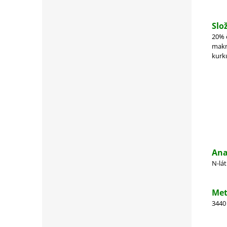
Slo
20% 
makre
kurk
Ana
N-lát
Met
3440