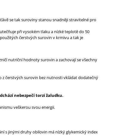
ťávě se tak suroviny stanou snadněji stravitelné pro
kutečňuje při vysokém tlaku a nízké teplotě do 50
použitých čerstvých surovin v krmivu a tak je
ničí nutriční hodnoty surovin a zachovají se všechny
o z čerstvých surovin bez nutnosti vkládat dodatečný
dchází nebezpečí torzi žaludku.
ganismu veškerou svou energii.
ní s jinými druhy obilovin má nízký glykemický index