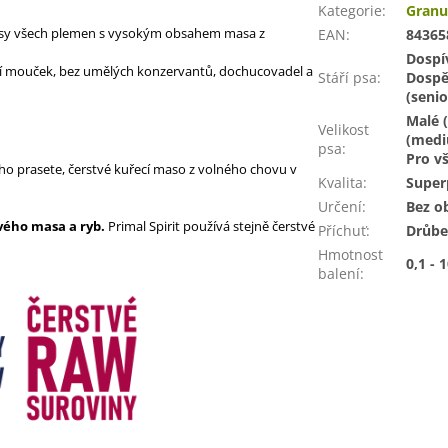
Kategorie
:
Granu
é psy všech plemen s vysokým obsahem masa z
EAN
:
84365
Dospív
í mouček, bez umělých konzervantů, dochucovadel a
Stáří psa
:
Dospěl
(senio
Malé (
Velikost
(mediu
psa
:
Pro vš
ho prasete, čerstvé kuřecí maso z volného chovu v
Kvalita
:
Super
Určení
:
Bez ob
tvého masa a ryb.
Primal Spirit používá stejně čerstvé
Příchuť
:
Drůbe
Hmotnost
0,1 - 
balení
: