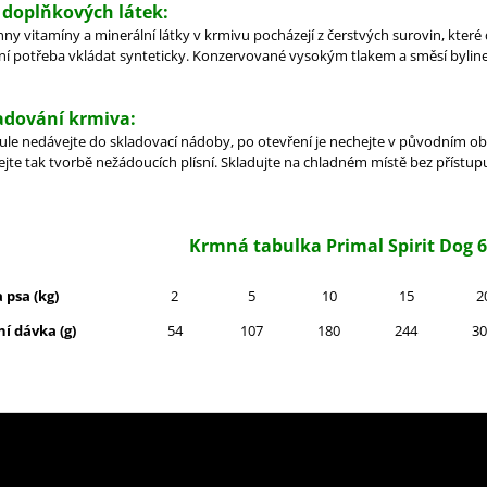
 doplňkových látek:
ny vitamíny a minerální látky v krmivu pocházejí z čerstvých surovin, které
ení potřeba vkládat synteticky. Konzervované vysokým tlakem a směsí byline
adování krmiva:
ule nedávejte do skladovací nádoby, po otevření je nechejte v původním o
jte tak tvorbě nežádoucích plísní.
Skladujte na chladném místě bez přístup
Krmná tabulka Primal Spirit Dog 
 psa (kg)
2
5
10
15
2
í dávka (g)
54
107
180
244
30