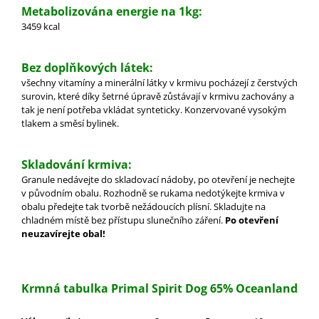
Metabolizována energie na 1kg:
3459 kcal
Bez doplňkových látek:
všechny vitamíny a minerální látky v krmivu pocházejí z čerstvých
surovin, které díky šetrné úpravě zůstávají v krmivu zachovány a
tak je není potřeba vkládat synteticky. Konzervované vysokým
tlakem a směsí bylinek.
Skladování krmiva:
Granule nedávejte do skladovací nádoby, po otevření je nechejte
v původním obalu. Rozhodně se
rukama nedotýkejte krmiva v
obalu předejte tak tvorbě nežádoucích plísní.
Skladujte na
chladném místě bez přístupu slunečního záření.
Po otevření
neuzavírejte obal!
Krmná tabulka Primal Spirit Dog 65% Oceanland