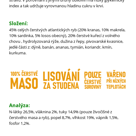
index a tak udržuje vyrovnanou hladinu cukru v krvi.
Složení:
45% celých čerstvých atlantických ryb (20% kranas, 10% makrela,
10% sardinka, 5% losos obecný), 20% čerstvé kuřecí z volného
chovu , hydrolyzovaná rýže, dužina z řepy, pivovarské kvasnice,
jedlé části z: dýně, banán, ananas, tymián, koriandr, kmín,
kurkuma.
Analýza:
N-látky 26,5%, vláknina 2%, tuky 14,9% (pouze živočišné z
čerstvého masa a ryb), popel 8,7%, vlhkost 19%, vápník 1,5%,
fosfor 1,2%.