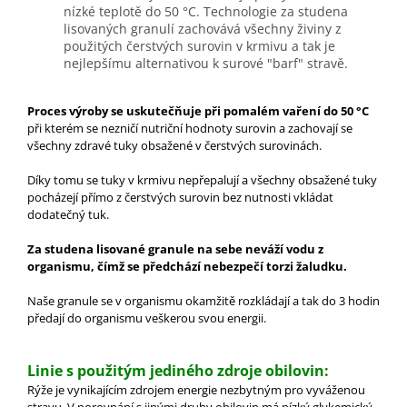
nízké teplotě do 50 °C.
Technologie za studena
lisovaných granulí zachovává všechny živiny z
použitých čerstvých surovin v krmivu a tak je
nejlepšímu alternativou k surové "barf" stravě.
Proces výroby se uskutečňuje při pomalém vaření do 50 °C
při kterém se nezničí nutriční hodnoty surovin a zachovají se
všechny zdravé tuky obsažené v čerstvých surovinách.
Díky tomu se tuky v krmivu nepřepalují a všechny obsažené tuky
pocházejí přímo z čerstvých surovin bez nutnosti vkládat
dodatečný tuk.
Za studena lisované granule na sebe neváží vodu z
organismu, čímž se předchází nebezpečí torzi žaludku.
Naše granule se v organismu okamžitě rozkládají a tak do 3 hodin
předají do organismu veškerou svou energii.
Linie s použitým jediného zdroje obilovin:
Rýže je vynikajícím zdrojem energie nezbytným pro vyváženou
stravu. V porovnání s jinými druhy obilovin má nízký glykemický