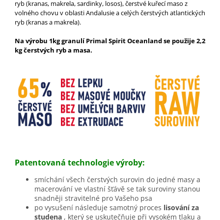
ryb (kranas, makrela, sardinky, losos), čerstvé kuřecí maso z
volného chovu v oblasti Andalusie a celých čerstvých atlantických
ryb (kranas a makrela).
Na výrobu 1kg granulí Primal Spirit Oceanland se použije 2,2
kg čerstvých ryb a masa.
Patentovaná technologie výroby:
smíchání všech čerstvých surovin do jedné masy a
macerování ve vlastní šťávě se tak suroviny stanou
snadněji stravitelné pro Vašeho psa
po vysušení následuje samotný proces
lisování za
studena
, který se uskutečňuje při vysokém tlaku a