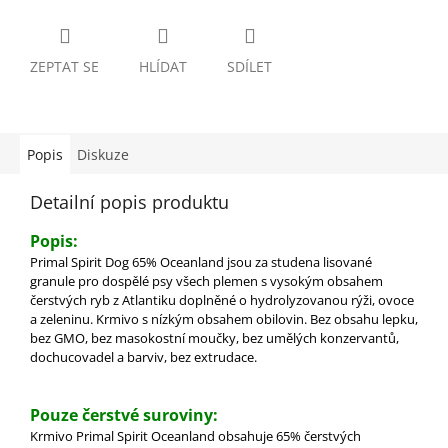
ZEPTAT SE
HLÍDAT
SDÍLET
Popis
Diskuze
Detailní popis produktu
Popis:
Primal Spirit Dog 65% Oceanland jsou za studena lisované
granule pro dospělé psy všech plemen s vysokým obsahem
čerstvých ryb z Atlantiku doplněné o hydrolyzovanou rýži, ovoce
a zeleninu.
Krmivo s nízkým obsahem obilovin. Bez obsahu lepku,
bez GMO, bez masokostní moučky, bez umělých konzervantů,
dochucovadel a barviv, bez extrudace.
Pouze čerstvé suroviny:
Krmivo Primal Spirit Oceanland obsahuje 65% čerstvých