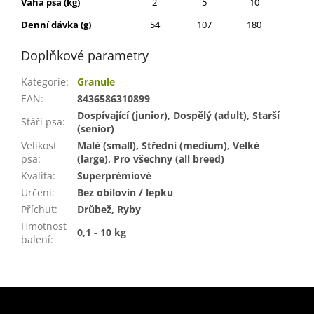
Váha psa (kg)
2
5
10
15
Denní dávka (g)
54
107
180
244
Doplňkové parametry
Kategorie
:
Granule
EAN
:
8436586310899
Dospívající (junior), Dospělý (adult), Starší
Stáří psa
:
(senior)
Velikost
Malé (small), Střední (medium), Velké
psa
:
(large), Pro všechny (all breed)
Kvalita
:
Superprémiové
Určení
:
Bez obilovin / lepku
Příchuť
:
Drůbež, Ryby
Hmotnost
0,1 - 10 kg
balení
:
Z
á