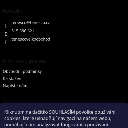
p
a
Kontakt
t
í
tenesco
@
tenesco.cz
315 686 621
tenescovelkoobchod
Informace pro vás
Obchodní podmínky
Ke stažení
Napište nám
Vyhledávání
Kliknutím na tlačítko SOUHLASÍM povolíte používání
cookies, které usnadňují navigaci na našem webu,
HLEDAT
pomáhají nám analyzovat fungování a používání