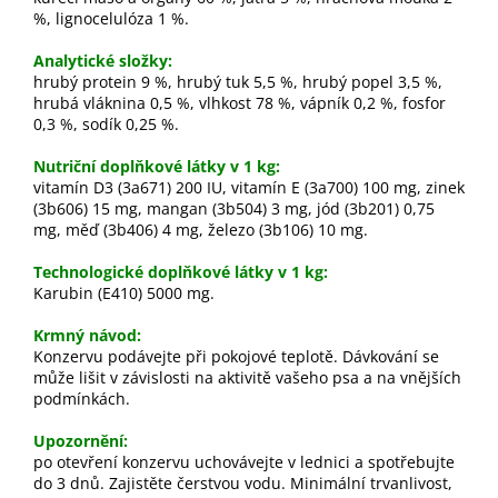
%, lignocelulóza 1 %.
Analytické složky:
hrubý protein 9 %, hrubý tuk 5,5 %, hrubý popel 3,5 %,
hrubá vláknina 0,5 %, vlhkost 78 %, vápník 0,2 %, fosfor
0,3 %, sodík 0,25 %.
Nutriční doplňkové látky v 1 kg:
vitamín D3 (3a671) 200 IU, vitamín E (3a700) 100 mg, zinek
(3b606) 15 mg, mangan (3b504) 3 mg, jód (3b201) 0,75
mg, měď (3b406) 4 mg, železo (3b106) 10 mg.
Technologické doplňkové látky v 1 kg:
Karubin (E410) 5000 mg.
Krmný návod:
Konzervu podávejte při pokojové teplotě. Dávkování se
může lišit v závislosti na aktivitě vašeho psa a na vnějších
podmínkách.
Upozornění:
po otevření konzervu uchovávejte v lednici a spotřebujte
do 3 dnů. Zajistěte čerstvou vodu. Minimální trvanlivost,