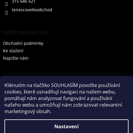
315 686 621
tenescovelkoobchod
Informace pro vás
Obchodní podmínky
Ke stažení
Napište nám
Vyhledávání
Kliknutím na tlačítko SOUHLASÍM povolíte používání
cookies, které usnadňují navigaci na našem webu,
HLEDAT
pomáhají nám analyzovat fungování a používání
našeho webu a umožňují nám zobrazovat relevantní
marketingový obsah.
Vytvořil Shoptet
Nastavení
Partner: Mega Creative