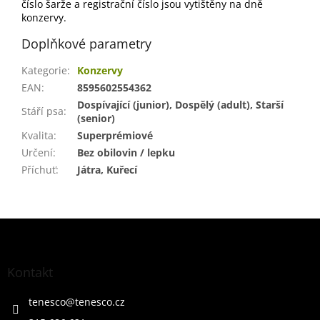
číslo šarže a registrační číslo jsou vytištěny na dně
konzervy.
Doplňkové parametry
Kategorie
:
Konzervy
EAN
:
8595602554362
Dospívající (junior), Dospělý (adult), Starší
Stáří psa
:
(senior)
Kvalita
:
Superprémiové
Určení
:
Bez obilovin / lepku
Příchuť
:
Játra, Kuřecí
Z
á
p
a
Kontakt
t
í
tenesco
@
tenesco.cz