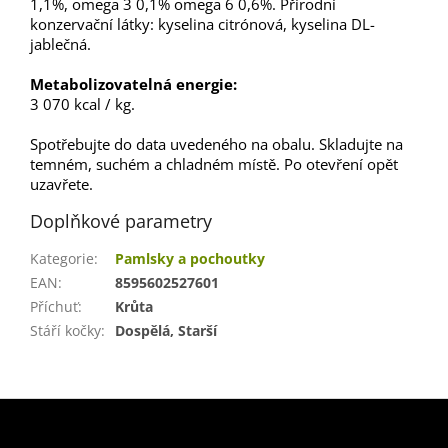
1,1%, omega 3 0,1% omega 6 0,6%. Přírodní
konzervační látky: kyselina citrónová, kyselina DL-
jablečná.
Metabolizovatelná energie:
3 070 kcal / kg.
Spotřebujte do data uvedeného na obalu. Skladujte na
temném, suchém a chladném místě. Po otevření opět
uzavřete.
Doplňkové parametry
Kategorie
:
Pamlsky a pochoutky
EAN
:
8595602527601
Příchuť
:
Krůta
Stáří kočky
:
Dospělá, Starší
Z
á