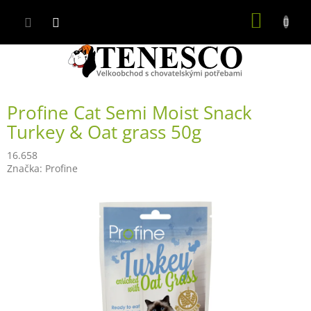
Přejít
NÁKUP
na
obsah
KOŠÍK
Profine Cat Semi Moist Snack
Turkey & Oat grass 50g
16.658
Značka:
Profine