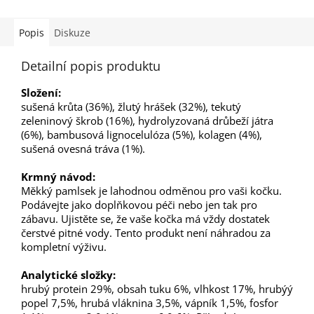
Popis
Diskuze
Detailní popis produktu
Složení:
sušená krůta (36%), žlutý hrášek (32%), tekutý
zeleninový škrob (16%), hydrolyzovaná drůbeží játra
(6%), bambusová lignocelulóza (5%), kolagen (4%),
sušená ovesná tráva (1%).
Krmný návod:
Měkký pamlsek je lahodnou odměnou pro vaši kočku.
Podávejte jako doplňkovou péči nebo jen tak pro
zábavu. Ujistěte se, že vaše kočka má vždy dostatek
čerstvé pitné vody. Tento produkt není náhradou za
kompletní výživu.
Analytické složky:
hrubý protein 29%, obsah tuku 6%, vlhkost 17%, hrubýý
popel 7,5%, hrubá vláknina 3,5%, vápník 1,5%, fosfor