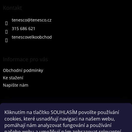
p
a
Kontakt
t
í
tenesco
@
tenesco.cz
315 686 621
tenescovelkoobchod
Informace pro vás
Obchodní podmínky
Ke stažení
Napište nám
Vyhledávání
Kliknutím na tlačítko SOUHLASÍM povolíte používání
cookies, které usnadňují navigaci na našem webu,
HLEDAT
pomáhají nám analyzovat fungování a používání
našeho webu a umožňují nám zobrazovat relevantní