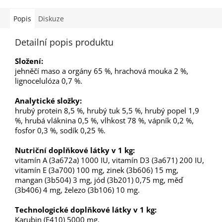
Popis
Diskuze
Detailní popis produktu
Složení:
jehněčí maso a orgány 65 %, hrachová mouka 2 %,
lignocelulóza 0,7 %.
Analytické složky:
hrubý protein 8,5 %, hrubý tuk 5,5 %, hrubý popel 1,9
%, hrubá vláknina 0,5 %, vlhkost 78 %, vápník 0,2 %,
fosfor 0,3 %, sodík 0,25 %.
Nutriční doplňkové látky v 1 kg:
vitamín A (3a672a) 1000 IU, vitamín D3 (3a671) 200 IU,
vitamín E (3a700) 100 mg, zinek (3b606) 15 mg,
mangan (3b504) 3 mg, jód (3b201) 0,75 mg, měď
(3b406) 4 mg, železo (3b106) 10 mg.
Technologické doplňkové látky v 1 kg:
Karubin (E410) 5000 mg.