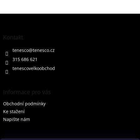
Z
á
p
a
Kontakt
t
í
tenesco
@
tenesco.cz
315 686 621
tenescovelkoobchod
Informace pro vás
Obchodní podmínky
Ke stažení
Napište nám