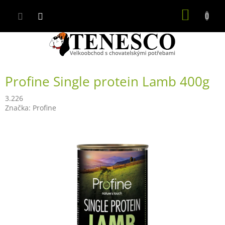
Přejít
NÁKUP
na
obsah
KOŠÍK
Profine Single protein Lamb 400g
3.226
Značka:
Profine