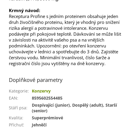
Krmný návod:
Receptura Profine s jedním proteinem obsahuje jeden
druh živočišného proteinu, který je vhodný pro snížení
rizika alergií a potravinové intolerance. Konzervu
podávejte při pokojové teplotě. Dávkování se může lišit
v závislosti na aktivitě vašeho psa a na vnějších
podmínkách. Upozornění: po otevření konzervu
uchovávejte v lednici a spotřebujte do 3 dnů. Zajistěte
čerstvou vodu. Minimální trvanlivost, číslo šarže a
registrační číslo jsou vytištěny na dně konzervy.
Doplňkové parametry
Kategorie
:
Konzervy
EAN
:
8595602554485
Dospívající (junior), Dospělý (adult), Starší
Stáří psa
:
(senior)
Kvalita
:
Superprémiové
Příchuť
:
Jehněčí