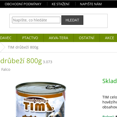
OBCHODNÍ PODMÍNKY
KE STAŽENÍ
NAPIŠTE NÁM
HLEDAT
DAVEC
PTACTVO
AKVA-TERA
OSTATNÍ
AKCE
TIM drůbeží 800g
 drůbeží 800g
3.073
:
Falco
Skla
TIM cel
hovězíh
obsahova
Balení:
8