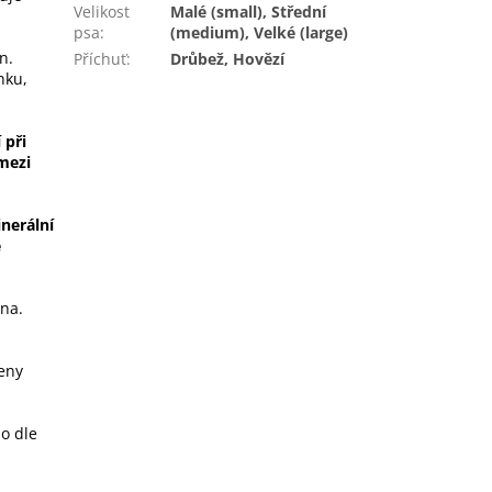
Velikost
Malé (small), Střední
psa
:
(medium), Velké (large)
n.
Příchuť
:
Drůbež, Hovězí
nku,
 při
mezi
nerální
é
na.
veny
bo dle