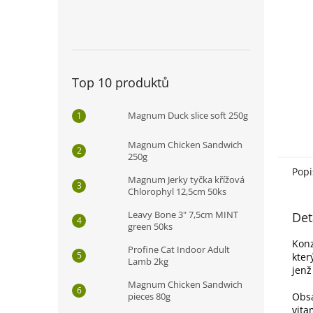
n
e
l
Top 10 produktů
Magnum Duck slice soft 250g
Magnum Chicken Sandwich
250g
Popi
Magnum Jerky tyčka křížová
Chlorophyl 12,5cm 50ks
Leavy Bone 3" 7,5cm MINT
Det
green 50ks
Konz
Profine Cat Indoor Adult
kter
Lamb 2kg
jenž
Magnum Chicken Sandwich
pieces 80g
Obsa
vita