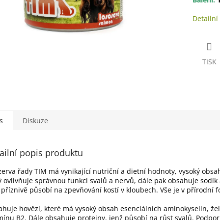
Detailní
TISK
s
Diskuze
ailní popis produktu
erva řady TIM má vynikající nutriční a dietní hodnoty, vysoký obsa
ý ovlivňuje správnou funkci svalů a nervů, dále pak obsahuje sodík 
 příznivě působí na zpevňování kostí v kloubech. Vše je v přírodní 
huje hovězí, které má vysoký obsah esenciálních aminokyselin, že
mínu B2. Dále obsahuje proteiny, jenž působí na růst svalů. Podpor