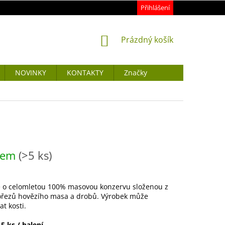
Přihlášení
NÁKUPNÍ
Prázdný košík
KOŠÍK
NOVINKY
KONTAKTY
Značky
dem
(>5 ks)
e o celomletou 100% masovou konzervu složenou z
 ořezů hovězího masa a drobů. Výrobek může
t kosti.
5 ks / balení