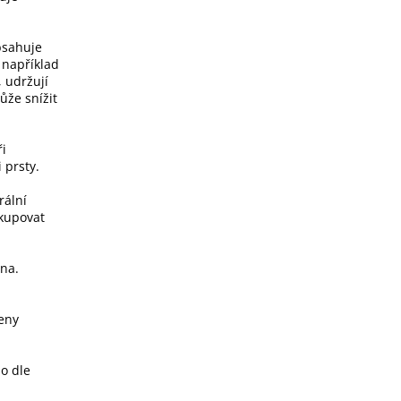
bsahuje
, například
, udržují
ůže snížit
ři
 prsty.
rální
okupovat
na.
veny
bo dle