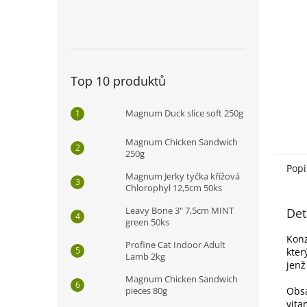
n
e
l
Top 10 produktů
Magnum Duck slice soft 250g
Magnum Chicken Sandwich
250g
Popi
Magnum Jerky tyčka křížová
Chlorophyl 12,5cm 50ks
Leavy Bone 3" 7,5cm MINT
Det
green 50ks
Konz
Profine Cat Indoor Adult
kter
Lamb 2kg
jenž
Magnum Chicken Sandwich
pieces 80g
Obsa
vita