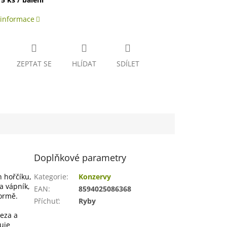
 informace
ZEPTAT SE
HLÍDAT
SDÍLET
Doplňkové parametry
h hořčíku,
Kategorie
:
Konzervy
a vápník,
EAN
:
8594025086368
formě.
Příchuť
:
Ryby
leza a
uje