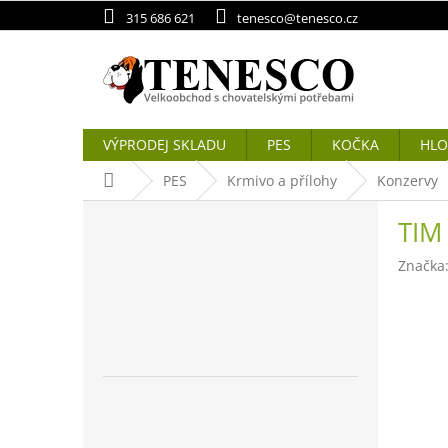
Přejít
315 686 621
tenesco@tenesco.cz
na
obsah
VÝPRODEJ SKLADU
PES
KOČKA
HLO
Domů
PES
Krmivo a přílohy
Konzervy
P
TIM
o
s
Značka
t
r
a
n
n
í
p
a