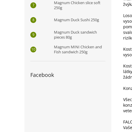
Magnum Chicken slice soft
žvýk
250g
Loso
Magnum Duck Sushi 250g
vyso
pomá
Magnum Duck sandwich
sval
pieces 80g
rizi
Magnum MINI Chicken and
Kost
Fish sandwich 250g
vyso
Kost
látk
Facebook
žádn
Konz
Všec
konz
vete
FALC
Vaše