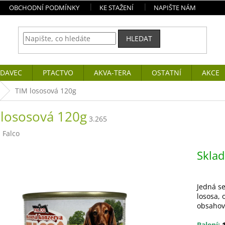
OBCHODNÍ PODMÍNKY
KE STAŽENÍ
NAPIŠTE NÁM
HLEDAT
DAVEC
PTACTVO
AKVA-TERA
OSTATNÍ
AKCE
TIM lososová 120g
 lososová 120g
3.265
:
Falco
Skla
Jedná s
lososa,
obsahova
Balení:
1