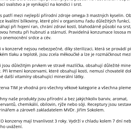
ací svalstvo a je vynikající na kondici i srst.
s patří mezi nejlepší přírodní zdroje omega-3 mastných kyselin. O
ce kvalitní bílkoviny, které plní v organismu řadu důležitých funkcí
hají při hojení ran, chrání zdraví kostí, blahodárně působí na srst
ovou hmotu při hubnutí a stárnutí. Pravidelná konzumace lososa m
ko onemocnění srdce a cév.
i v konzervě nejsou nebezpečné, díky sterilizaci, která se provádí p
kém tlaku a teplotě, jsou zcela měkoučké a lze je rozmáčknout mezi
i jsou důležitým prvkem ve stravě mazlíčka, obsahují důležité mine
y. Při krmení konzervami, které obsahují kosti, nemusí chovatelé d
é další vitamíny obsahující minerální látky.
erva TIM je vhodná pro všechny věkové kategorie a všechna pleme
hny naše produkty jsou přírodní a bez jakýchkoliv barviv, aromat,
ervantů, chemikálií, obilovin, rýže nebo sóji. Receptury jsou sesta
rinářem a zároveň zakladatelem MVDr. Jiřím Sokolem.
O konzervy mají trvanlivost 3 roky. Vydrží v chladu kolem 7 dní ne
ho uvážení.