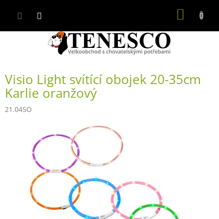
Přejít
NÁKUP
na
obsah
KOŠÍK
Visio Light svítící obojek 20-35cm
Karlie oranžový
21.045O