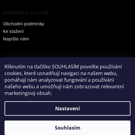
Informace pro vás
Obchodní podmínky
Ke stažení
Napište nám
Vyhledávání
Kliknutím na tlačítko SOUHLASÍM povolíte používání
cookies, které usnadňují navigaci na našem webu,
HLEDAT
pomáhají nám analyzovat fungování a používání
našeho webu a umožňují nám zobrazovat relevantní
marketingový obsah.
Vytvořil Shoptet
Nastavení
Partner: Mega Creative
Souhlasím
Copyright 2026
Tenesco s.r.o.
. Všechna práva vyhrazena.