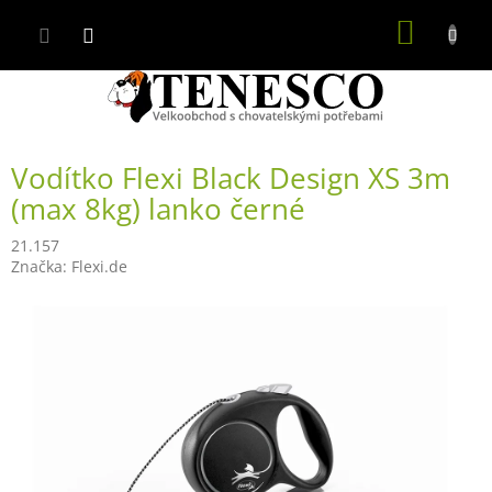
Přejít
NÁKUP
na
obsah
KOŠÍK
Vodítko Flexi Black Design XS 3m
(max 8kg) lanko černé
21.157
Značka:
Flexi.de