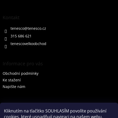
á
p
a
Kontakt
t
í
tenesco
@
tenesco.cz
315 686 621
tenescovelkoobchod
Informace pro vás
Obchodní podmínky
Ke stažení
Napište nám
Vyhledávání
Kliknutím na tlačítko SOUHLASÍM povolíte používání
cookies, které usnadňují navigaci na našem webu,