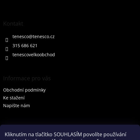
Z
á
p
a
Kontakt
t
í
tenesco
@
tenesco.cz
315 686 621
tenescovelkoobchod
Informace pro vás
Obchodní podmínky
Ke stažení
Napište nám
Vyhledávání
Kliknutím na tlačítko SOUHLASÍM povolíte používání