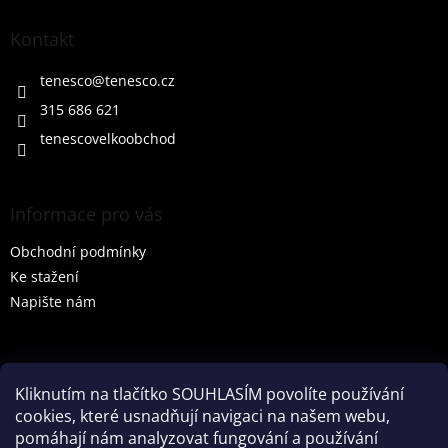
p
a
Kontakt
t
í
tenesco
@
tenesco.cz
315 686 621
tenescovelkoobchod
Informace pro vás
Obchodní podmínky
Ke stažení
Napište nám
Vyhledávání
Kliknutím na tlačítko SOUHLASÍM povolíte používání
cookies, které usnadňují navigaci na našem webu,
HLEDAT
pomáhají nám analyzovat fungování a používání