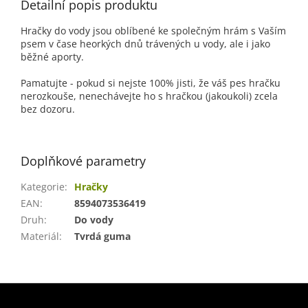
Detailní popis produktu
Hračky do vody jsou oblíbené ke společným hrám s Vaším
psem v čase heorkých dnů trávených u vody, ale i jako
běžné aporty.
Pamatujte - pokud si nejste 100% jisti, že váš pes hračku
nerozkouše, nenechávejte ho s hračkou (jakoukoli) zcela
bez dozoru.
Doplňkové parametry
Kategorie
:
Hračky
EAN
:
8594073536419
Druh
:
Do vody
Materiál
:
Tvrdá guma
Z
á