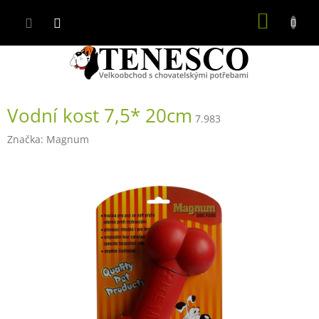
Přejít
NÁKUP
na
obsah
KOŠÍK
Vodní kost 7,5* 20cm
7.983
Značka:
Magnum